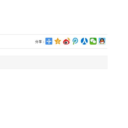
分享：