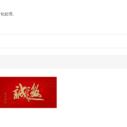
理。