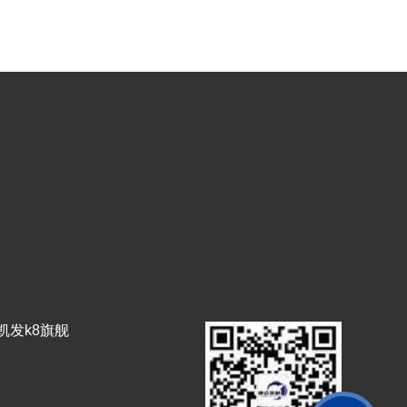
凯发k8旗舰