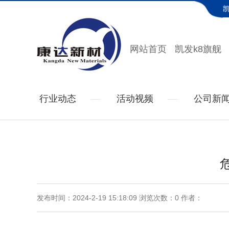
凯
网站首页
凯发k8旗舰
行业动态
活动视频
公司新
发布时间：2024-2-19 15:18:09 浏览次数：0 作者：