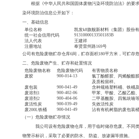
根据《中华人民共和国固体废物污染环境防治法》的要求，
染环境防治信息公开如下：
一、基础信息
单位名称
凯发k8旗舰新材料（集团）股份
9
1310000133501183B
统一社会信用代码
法人代表
王建祥
注册地址
奉贤雷州路
1
69
号
公司有危险废物贮存仓库
6
间，贮存面积
180
平方米，可贮存
二、危险废物产生、贮存和处置情况
危险废物名称
危险废物代码
有害物质名称
9
00-014-13
废胶
氯丁酚醛胶、丙烯酸
及质检留样。
9
00-041-49
废包装
含种规格塑料桶、铁
9
00-402-06
废溶剂
1
甲苯、甲酸、乙酸乙酯
9
00-404-06
废溶剂
2
二甲基酰胺、四氢呋喃
9
00-039-49
废活性炭
失效活性炭
9
00-041-49
废
2
00L
铁桶
沾有有机树脂的废包装
（一）危险废物贮存情况
我公司设有危险废物仓库，用于临时储存危废。不同类别
物警示标识，采取了必要的防水、
防盗、放渗漏等措施。