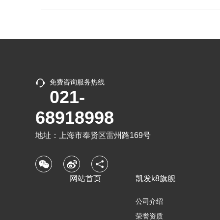
免费咨询服务热线
021-
68918998
地址：上海市奉贤区雷州路169号
网站首页
凯发k8旗舰
公司介绍
荣誉资质